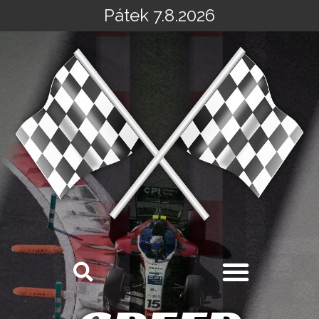
Pátek 7.8.2026
Přeskočit
na
obsah