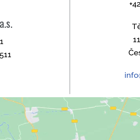
+4
.s.
T
1
1
Če
511
inf