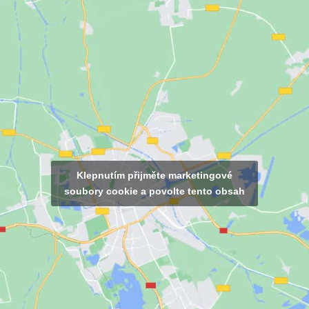
Klepnutím přijměte marketingové
soubory cookie a povolte tento obsah