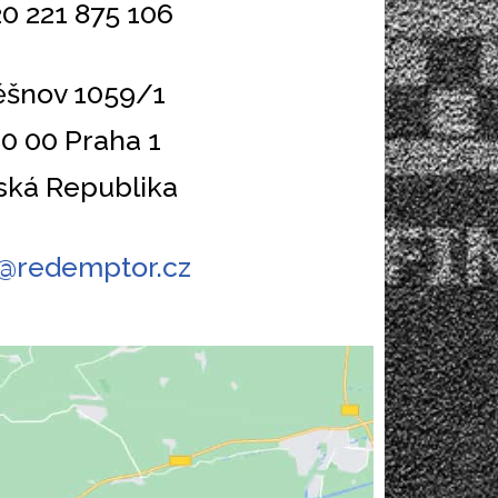
20 221 875 106
ěšnov 1059/1
10 00 Praha 1
ská Republika
o@redemptor.cz