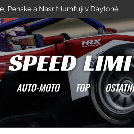
e, Penske a Nasr triumfují v Daytoně
SPEED LIMI
AUTO-MOTO
TOP
OSTATN