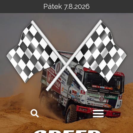
Pátek 7.8.2026
Přeskočit
na
obsah