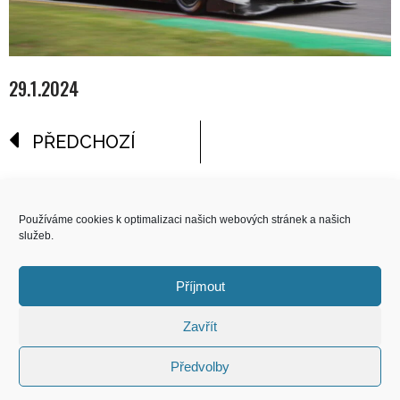
29.1.2024
PŘEDCHOZÍ
reklama
Používáme cookies k optimalizaci našich webových stránek a našich
služeb.
COPYRIGHT
© 2026 Speed Limit,
Příjmout
All Rights Reserved
Zavřít
KONTAKT
Předvolby