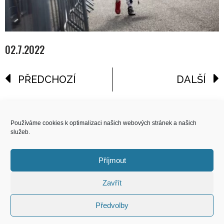
02.7.2022
PŘEDCHOZÍ
DALŠÍ
reklama
Používáme cookies k optimalizaci našich webových stránek a našich
služeb.
COPYRIGHT
© 2026 Speed Limit,
Příjmout
All Rights Reserved
Zavřít
KONTAKT
Předvolby