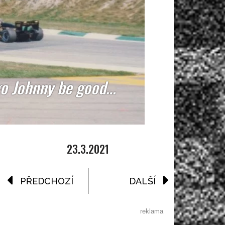
 go Johnny be good…
23.3.2021
PŘEDCHOZÍ
DALŠÍ
reklama