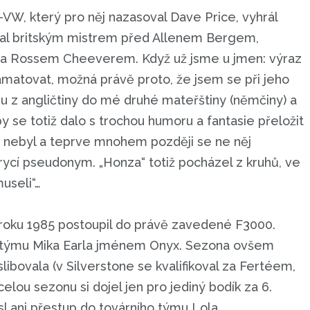
-VW, který pro něj nazasoval Dave Price, vyhrál
stal britským mistrem před Allenem Bergem,
a Rossem Cheeverem. Když už jsme u jmen: výraz
amatovat, možná právě proto, že jsem se při jeho
u z angličtiny do mé druhé mateřštiny (němčiny) a
by se totiž dalo s trochou humoru a fantasie přeložit
tě nebyl a teprve mnohem později se ne něj
 krycí pseudonym. „Honza“ totiž pocházel z kruhů, ve
useli“…
d roku 1985 postoupil do právě zavedené F3000.
h týmu Mika Earla jménem Onyx. Sezona ovšem
 slibovala (v Silverstone se kvalifikoval za Fertéem,
elou sezonu si dojel jen pro jediný bodík za 6.
sl ani přestup do továrního týmu Lola.