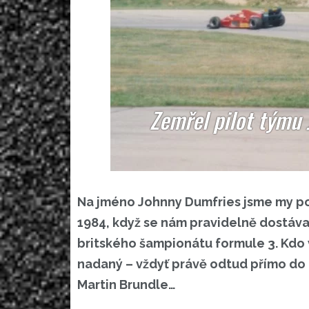
Zemřel pilot týmu 
Na jméno Johnny Dumfries jsme my poz
1984, když se nám pravidelně dostáva
britského šampionátu formule 3. Kdo
nadaný – vždyť právě odtud přímo do 
Martin Brundle…