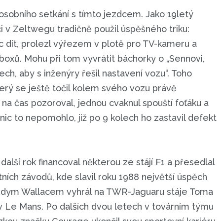
sobního setkání s tímto jezdcem. Jako 19letý
 v Zeltwegu tradičně použil úspěšného triku:
nic dít, prolezl výřezem v plotě pro TV-kameru a
boxů. Mohu při tom vyvrátit báchorky o „Sennovi,
ch, aby s inženýry řešil nastavení vozu“. Toho
erý se ještě točil kolem svého vozu právě
 na čas pozoroval, jednou cvaknul spouští foťáku a
(nic to nepomohlo, již po 9 kolech ho zastavil defekt
 další rok financoval některou ze stájí F1 a přesedlal
ních závodů, kde slavil roku 1988 největší úspěch
dym Wallacem vyhrál na TWR-Jaguaru stáje Toma
v Le Mans. Po dalších dvou letech v továrním týmu