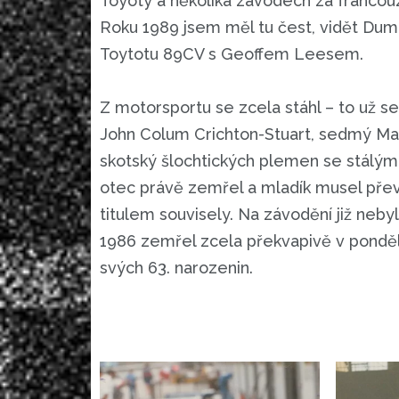
Toyoty a několika závodech za francouz
Roku 1989 jsem měl tu čest, vidět Dumfr
Toytotu 89CV s Geoffem Leesem.
Z motorsportu se zcela stáhl – to už 
John Colum Crichton-Stuart, sedmý Mar
skotský šlochtických plemen se stálý
otec právě zemřel a mladík musel převz
titulem souvisely. Na závodění již ne
1986 zemřel zcela překvapivě v pondělí
svých 63. narozenin.