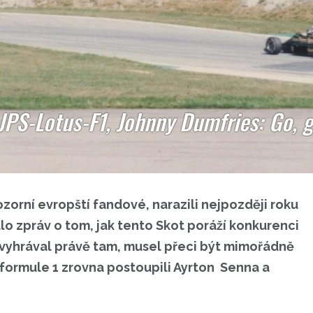
JPS-Lotus-F1, Johnny Dumfries: Go,
orní evropští fandové, narazili nejpozději roku
lo zpráv o tom, jak tento Skot poráží konkurenci
 vyhrával právě tam, musel přeci být mimořádně
formule 1 zrovna postoupili Ayrton Senna a