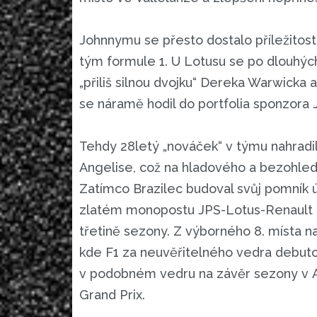
Johnnymu se přesto dostalo příležitost
tým formule 1. U Lotusu se po dlouhých
„přiliš silnou dvojku“ Dereka Warwicka 
se náramě hodil do portfolia sponzora 
Tehdy 28letý „nováček“ v týmu nahradil
Angelise, což na hladového a bezohle
Zatímco Brazilec budoval svůj pomník 
zlatém monopostu JPS-Lotus-Renault 98
třetině sezony. Z výborného 8. místa na
kde F1 za neuvěřitelného vedra debutova
v podobném vedru na závěr sezony v Ad
Grand Prix.