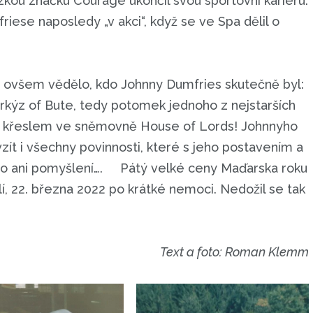
kou značku Courage ukončil svou sportovní kariéru.
iese naposledy „v akci“, když se ve Spa dělil o
se ovšem vědělo, kdo Johnny Dumfries skutečně byl:
kýz of Bute, tedy potomek jednoho z nejstarších
m křeslem ve sněmovně House of Lords! Johnnyho
ít i všechny povinnosti, které s jeho postavením a
bylo ani pomyšlení…. Pátý velké ceny Maďarska roku
, 22. března 2022 po krátké nemoci. Nedožil se tak
Text a foto: Roman Klemm