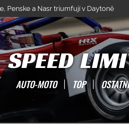
e, Penske a Nasr triumfují v Daytoně
SPEED LIMI
AUTO-MOTO
TOP
OSTATN