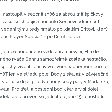
i, nastoupit v sezoně 1986 za absolutně špičkový
 zákulisních bojích podařilo Sennovi odmítnout
a vedení týmu tedy hmátlo po „dalším Britovi, který
John Player Special“ – po Dumfriesovi.
 jezdce podobného vzdělání a chování, Elia de
dného rváče Sennu samozřejmě zdaleka nestačilo.
úspěchy, živořil Johnny ve svém nádherném černo-
T jen ve středu pole. Body získal až v závěrečné
 startu si dojel pro dva body coby pátý v Maďarsku,
la. Pro třetí a poslední bodík kariéry si dojel
elaide. Zárověň se jednalo o jeho 15. a poslední