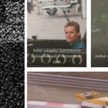
Autor „v kopitu“ Dumfriesova
Lotusu-Renault – Hockenheim
Jediné 
1986