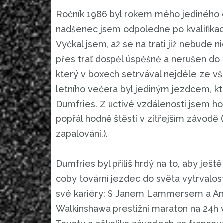
Ročník 1986 byl rokem mého jediného o
nadšenec jsem odpoledne po kvalifikaci
Vyčkal jsem, až se na trati již nebude 
přes trať dospěl úspěšně a nerušen do 
který v boxech setrvával nejdéle ze vše
letního večera byl jediným jezdcem, kt
Dumfries. Z uctivé vzdálenosti jsem ho
popřál hodně štěstí v zítřejším závodě 
zapalování.).
Dumfries byl přiliš hrdý na to, aby ještě
coby tovární jezdec do světa vytrvalost
své kariéry: S Janem Lammersem a An
Walkinshawa prestižní maraton na 24h 