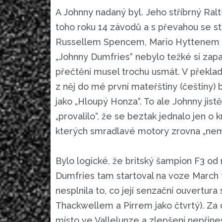
A Johnny nadaný byl. Jeho stříbrný Ralt
toho roku 14 závodů a s převahou se 
Russellem Spencem, Mario Hyttenem 
„Johnny Dumfries“ nebylo težké si zap
přečtění musel trochu usmát. V překlad
z něj do mé první mateřštiny (češtiny) 
jako „Hloupý Honza“. To ale Johnny jis
„provalilo“, že se beztak jednalo jen o
kterých smradlavé motory zrovna „nem
Bylo logické, že britský šampion F3 o
Dumfries tam startoval na voze Marc
nesplnila to, co její senzační ouvertura
Thackwellem a Pirrem jako čtvrtý). Za c
místo ve Vallelunze a zlepšení nepřine