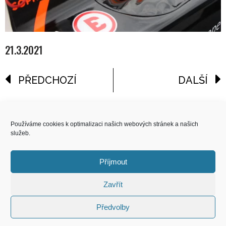
21.3.2021
PŘEDCHOZÍ
DALŠÍ
reklama
Používáme cookies k optimalizaci našich webových stránek a našich
služeb.
COPYRIGHT
© 2026 Speed Limit,
Příjmout
All Rights Reserved
Zavřít
KONTAKT
Předvolby