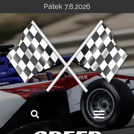
Pátek 7.8.2026
Přeskočit
na
obsah