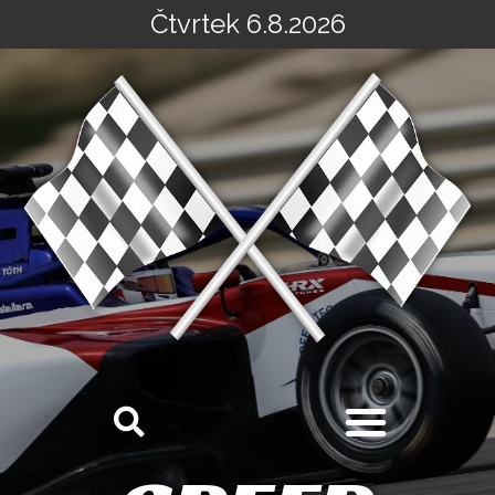
Čtvrtek 6.8.2026
Přeskočit
na
obsah