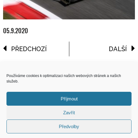
05.9.2020
PŘEDCHOZÍ
DALŠÍ
reklama
Používáme cookies k optimalizaci našich webových stránek a našich
služeb.
COPYRIGHT
© 2026 Speed Limit,
Příjmout
All Rights Reserved
Zavřít
KONTAKT
Předvolby