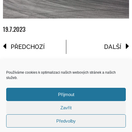
19.7.2023
PŘEDCHOZÍ
DALŠÍ
reklama
Používáme cookies k optimalizaci našich webových stránek a našich
služeb.
COPYRIGHT
© 2026 Speed Limit,
Příjmout
All Rights Reserved
Zavřít
KONTAKT
Předvolby