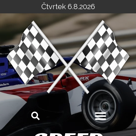
Čtvrtek 6.8.2026
Přeskočit
na
obsah