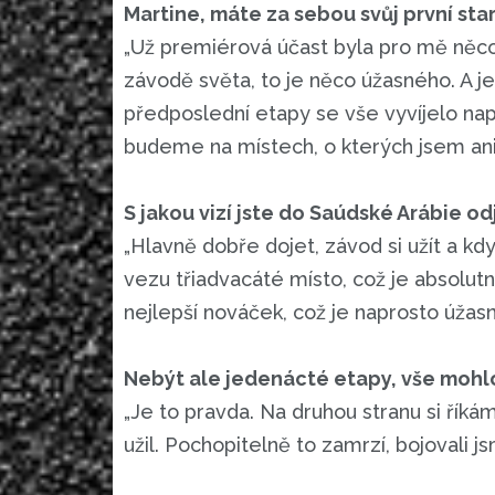
Martine, máte za sebou svůj první star
„Už premiérová účast byla pro mě něco
závodě světa, to je něco úžasného. A je
předposlední etapy se vše vyvíjelo nap
budeme na místech, o kterých jsem ani 
S jakou vizí jste do Saúdské Arábie od
„Hlavně dobře dojet, závod si užít a k
vezu třiadvacáté místo, což je absolut
nejlepší nováček, což je naprosto úžasn
Nebýt ale jedenácté etapy, vše mohl
„Je to pravda. Na druhou stranu si říká
užil. Pochopitelně to zamrzí, bojovali j