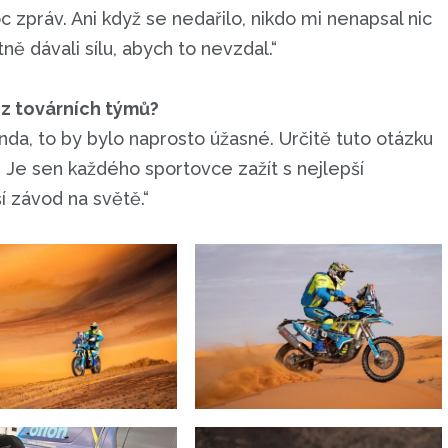
 zpráv. Ani když se nedařilo, nikdo mi nenapsal nic
ě dávali sílu, abych to nevzdal.“
 z továrních týmů?
nda, to by bylo naprosto úžasné. Určitě tuto otázku
Je sen každého sportovce zažít s nejlepší
í závod na světě.“