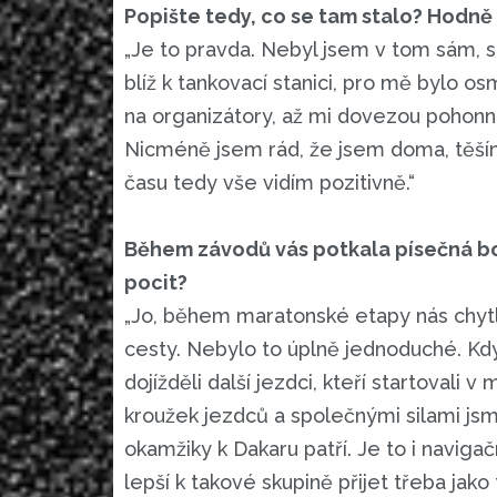
Popište tedy, co se tam stalo? Hodně
„Je to pravda. Nebyl jsem v tom sám, st
blíž k tankovací stanici, pro mě bylo o
na organizátory, až mi dovezou pohonn
Nicméně jsem rád, že jsem doma, těším
času tedy vše vidím pozitivně.“
Během závodů vás potkala písečná bouř
pocit?
„Jo, během maratonské etapy nás chytl
cesty. Nebylo to úplně jednoduché. Kdy
dojížděli další jezdci, kteří startovali 
kroužek jezdců a společnými silami jsme
okamžiky k Dakaru patří. Je to i naviga
lepší k takové skupině přijet třeba jako