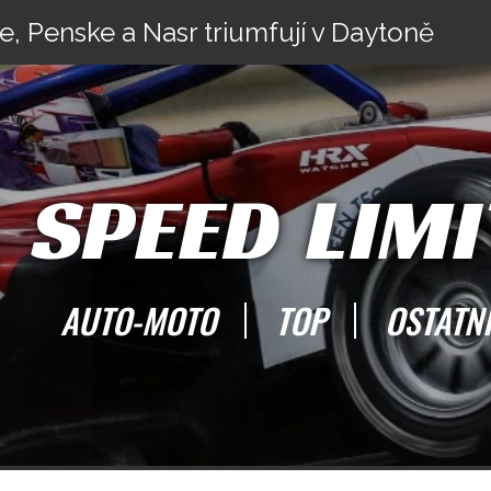
e, Penske a Nasr triumfují v Daytoně
SPEED LIMI
AUTO-MOTO
TOP
OSTATN