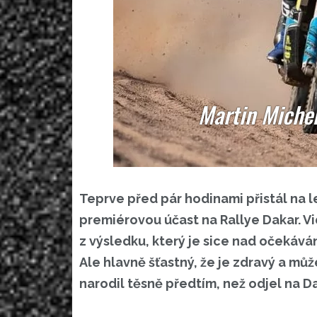
Martin Michek
Teprve před pár hodinami přistál na l
premiérovou účast na Rallye Dakar. V
z výsledku, který je sice nad očekává
Ale hlavně šťastný, že je zdravý a mů
narodil těsně předtím, než odjel na Da