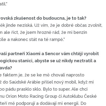
til.“
brovská zkušenost do budoucna, je to tak?
k jinde nezíská. Už vím, že je dobré občas zvolnit,
 ale říct, že jsem hrozně rád, že mi benzin
íle a nakonec stát na té rampě.“
ši partneři Xiaomi a Sencor vám chtějí vyrobit
gickou stanici, abyste se už nikdy neztratil a
ravda?
Ale faktem je, že se ke mě chovali naprosto
 do Saúdské Arábie přišel nový mobil, když mi
 pádu prasklo sklo. Bylo to super. Ale chci
u Orion Moto Racing Group či Autoklubu České
teří mě podporují a dodávají mi energii. Do