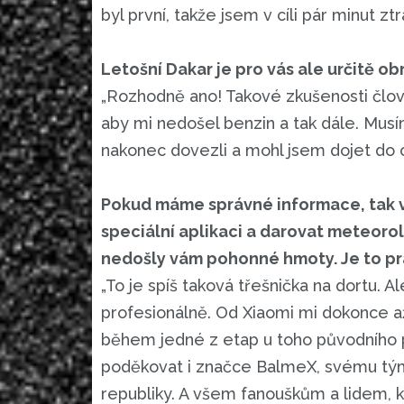
byl první, takže jsem v cíli pár minut ztra
Letošní Dakar je pro vás ale určitě o
„Rozhodně ano! Takové zkušenosti člově
aby mi nedošel benzin a tak dále. Musím
nakonec dovezli a mohl jsem dojet do c
Pokud máme správné informace, tak va
speciální aplikaci a darovat meteorolo
nedošly vám pohonné hmoty. Je to p
„To je spíš taková třešnička na dortu. 
profesionálně. Od Xiaomi mi dokonce až
během jedné z etap u toho původního po
poděkovat i značce BalmeX, svému tým
republiky. A všem fanouškům a lidem, k