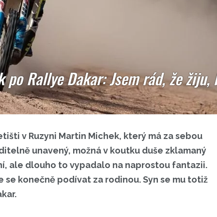
 po Rallye Dakar: Jsem rád, že žiju, 
etišti v Ruzyni Martin Michek, který má za sebou
iditelně unavený, možná v koutku duše zklamaný
ní, ale dlouho to vypadalo na naprostou fantazii.
že se konečně podívat za rodinou. Syn se mu totiž
kar.