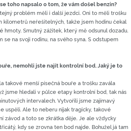
 se toho napsalo o tom, že vám došel benzin?
ejný problém měli i další jezdci. Oni to měli trošku
sm kilometrů neřešitelných, takže jsem hodinu čekal
é hmoty. Smutný zážitek, který mě odsunul dozadu.
 se na svoji rodinu, na svého syna. S odstupem
e, nemohli jste najít kontrolní bod. Jaký je to
a takové menší písečná bouře a trošku zavála
ž jsme hledali v půlce etapy kontrolní bod, tak nás
v minutových intervalech. Vytvořili jsme zajímavý
 uspěli. Ale to neberu nijak tragicky, takové
ční závod a toto se zkrátka děje. Je ale vždycky
 třicátý, kdy se zrovna ten bod najde. Bohužel já tam