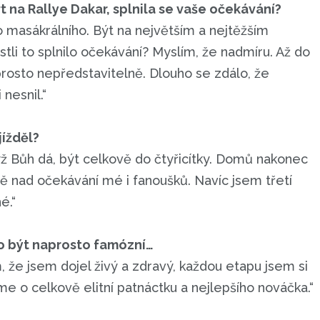
t na Rallye Dakar, splnila se vaše očekávání?
 masákrálního. Být na největším a nejtěžším
stli to splnilo očekávání? Myslím, že nadmíru. Až do
rosto nepředstavitelně. Dlouho se zdálo, že
nesnil.“
jížděl?
dyž Bůh dá, být celkově do čtyřicítky. Domů nakonec
ně nad očekávání mé i fanoušků. Navíc jsem třetí
é.“
o být naprosto famózní…
m, že jsem dojel živý a zdravý, každou etapu jsem si
sme o celkově elitní patnáctku a nejlepšího nováčka.“