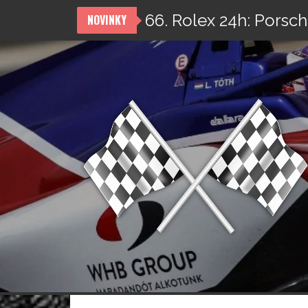
66. Rolex 24h: Porsch
NOVINKY
Přeskočit
na
obsah