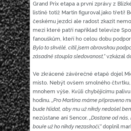
Grand Prix etapa a první zprávy z Blí
listině totiž Martin figuroval jako třetí
českému jezdci ale radost zkazit nem
mezi které patří například televize Spo
fanouškům, kteří ho celou dobu podpor
Bylo to skvělé, cítil jsem obrovskou podp
zásadně stoupla sledovanost,“
vzkázal d
Ve zkrácené závěrečné etapě dojel Mi
místo. Nebýt ovšem smolného čtvrtku,
mnohem výše. Kvůli chybějícímu palivu 
hodinu.
„Pro Martina máme připraveno mnoh
bude hlídat, aby mu už nikdy nedošel ben
nezůstane ani Sencor.
„Dostane od nás, 
bouře už ho nikdy nezaskočí,“
doplnil ma