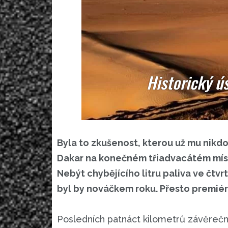
Historický ú
Byla to zkušenost, kterou už mu nikd
Dakar na konečném třiadvacátém místě
Nebýt chybějícího litru paliva ve čtvr
byl by nováčkem roku. Přesto premiér
Posledních patnáct kilometrů závěrečné