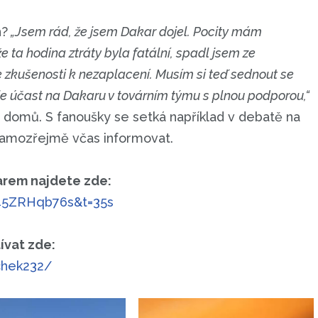
n?
„Jsem rád, že jsem Dakar dojel. Pocity mám
e ta hodina ztráty byla fatální, spadl jsem ze
e zkušenosti k nezaplacení. Musím si teď sednout se
účast na Dakaru v továrním týmu s plnou podporou,“
í domů. S fanoušky se setká například v debatě na
samozřejmě včas informovat.
arem najdete zde:
45ZRHqb76s&t=35s
ívat zde:
chek232/