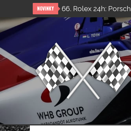
66. Rolex 24h: Porsch
NOVINKY
Přeskočit
na
obsah