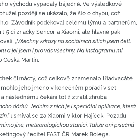
zkého východu vypadaly báječně. Ve výsledkové
! Bohužel později se ukázalo, že šlo o chybu, což
ohlo. Závodník poděkoval celému týmu a partnerům,
rt 5 či značky Sencor a Xiaomi, ale hlavně pak
ovali.
„Všechny vzkazy na sociálních sítích jsem četl.
oru a jel jsem i pro vás všechny. Na Instagramu mi
o Česka Martin.
chek čtrnáctý, což celkově znamenalo třiadvacáté
 mohlo jeho jméno v konečném pořadí viset
a následnému čekání totiž ztratil zhruba
o dárků. Jedním z nich je i speciální aplikace, která
zin,“
usmíval se za Xiaomi Viktor Hajíček. Pozadu
mimo jiné, meteorologickou stanici. Takže ani písečná
rketingový ředitel FAST ČR Marek Bolega.