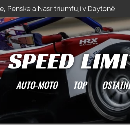
e, Penske a Nasr triumfují v Daytoně
SPEED LIMI
AUTO-MOTO
TOP
OSTATN