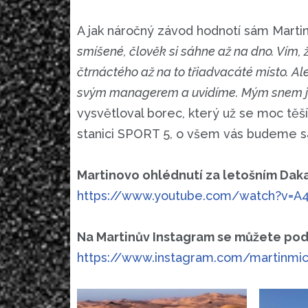
A jak náročný závod hodnotí sám Marti
smíšené, člověk si sáhne až na dno. Vím, ž
čtrnáctého až na to třiadvacáté místo. Al
svým managerem a uvidíme. Mým snem je 
vysvětloval borec, který už se moc těš
stanici SPORT 5, o všem vás budeme 
Martinovo ohlédnutí za letošním Dak
https://www.youtube.com/watch?v=A
Na Martinův Instagram se můžete pod
https://www.instagram.com/martinmi