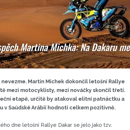
spěch Martina Michka: Na Dakaru mez
o nevezme. Martin Michek dokončil letošní Rallye
 mezi motocyklisty, mezi nováčky skončil třetí.
teční etapě, určitě by atakoval elitní patnáctku a
u v Saúdské Arábii hodnotí celkem pozitivně.
ho dne letošní Rallye Dakar se jelo jako tzv.