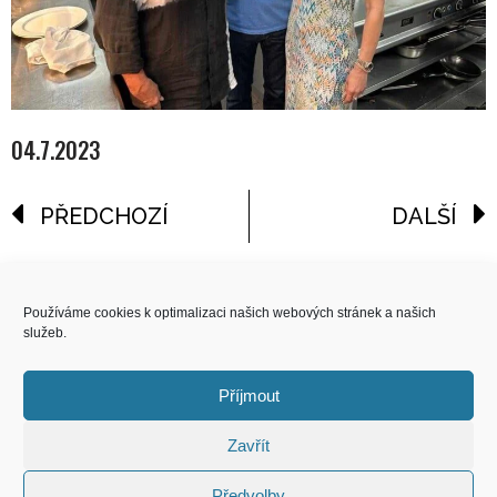
04.7.2023
PŘEDCHOZÍ
DALŠÍ
reklama
Používáme cookies k optimalizaci našich webových stránek a našich
služeb.
COPYRIGHT
© 2026 Speed Limit,
Příjmout
All Rights Reserved
Zavřít
KONTAKT
Předvolby