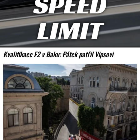
SPEED
LIMIT
Kvalifikace F2 v Baku: Pátek patřil Vipsovi