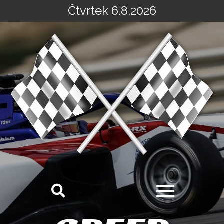
Čtvrtek 6.8.2026
Přeskočit
na
obsah