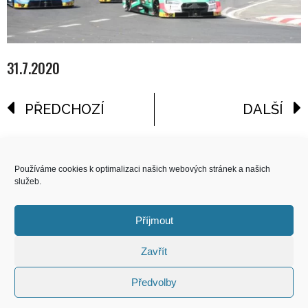
31.7.2020
PŘEDCHOZÍ
DALŠÍ
reklama
Používáme cookies k optimalizaci našich webových stránek a našich
služeb.
COPYRIGHT
© 2026 Speed Limit,
Příjmout
All Rights Reserved
Zavřít
KONTAKT
Předvolby