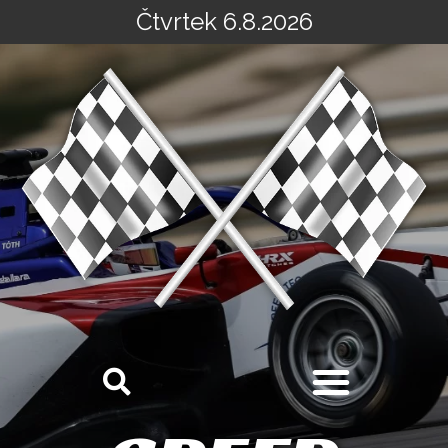
Čtvrtek 6.8.2026
Přeskočit
na
obsah