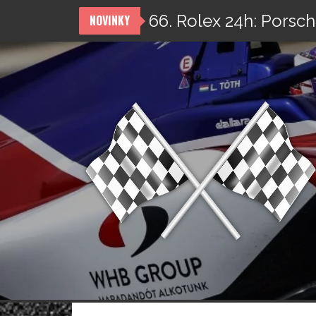
66. Rolex 24h: Porsch
NOVINKY
Přeskočit
na
obsah