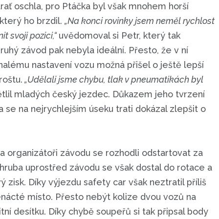
trať oschla, pro Ptáčka byl však mnohem horší
terý ho brzdil.
„Na konci rovinky jsem neměl rychlost
 svoji pozici,“
uvědomoval si Petr, který tak
ruhý závod pak nebyla ideální. Přesto, že v ní
onalému nastavení vozu možná přišel o ještě lepší
roštu.
„Udělali jsme chybu, tlak v pneumatikách byl
tlil mladých český jezdec. Důkazem jeho tvrzení
 se na nejrychlejším úseku trati dokázal zlepšit o
 organizátoři závodu se rozhodli odstartovat za
, zhruba uprostřed závodu se však dostal do rotace a
 zisk. Díky výjezdu safety car však neztratil příliš
enácté místo. Přesto nebýt kolize dvou vozů na
ní desítku. Díky chybě soupeřů si tak připsal body