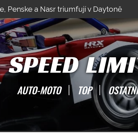
e, Penske a Nasr triumfují v Daytoně
SPEED LIMI
AUTO-MOTO
TOP
OSTATN