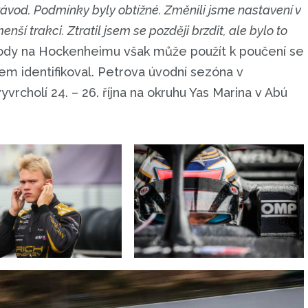
závod. Podmínky byly obtížné. Změnili jsme nastavení v
enší trakci. Ztratil jsem se později brzdit, ale bylo to
vody na Hockenheimu však může použít k poučení se
em identifikoval. Petrova úvodní sezóna v
rcholí 24. – 26. října na okruhu Yas Marina v Abú