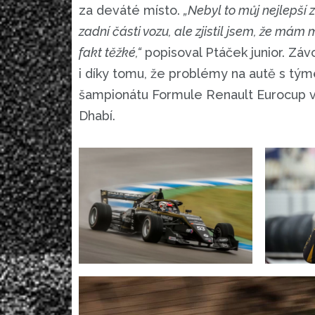
za deváté místo.
„Nebyl to můj nejlepší 
zadní části vozu, ale zjistil jsem, že mám m
fakt těžké,“
popisoval Ptáček junior. Zá
i díky tomu, že problémy na autě s tým
šampionátu Formule Renault Eurocup vyv
Dhabí.