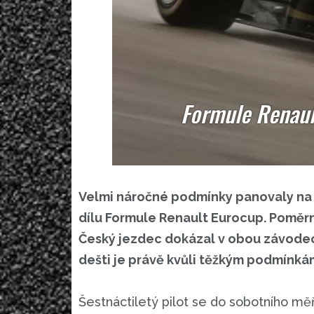
Formule Renaul
Velmi náročné podmínky panovaly na 
dílu Formule Renault Eurocup. Poměrně 
Český jezdec dokázal v obou závode
dešti je právě kvůli těžkým podmínkám
Šestnáctiletý pilot se do sobotního měř