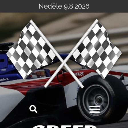
Neděle 9.8.2026
Přeskočit
na
obsah