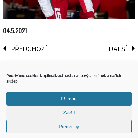
04.5.2021
PŘEDCHOZÍ
DALŠÍ
reklama
Používáme cookies k optimalizaci našich webových stránek a našich
služeb.
COPYRIGHT
© 2026 Speed Limit,
Příjmout
All Rights Reserved
Zavřít
KONTAKT
Předvolby