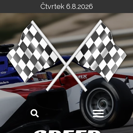
Čtvrtek 6.8.2026
Přeskočit
na
obsah