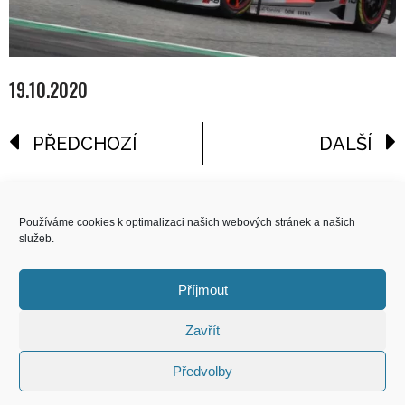
19.10.2020
PŘEDCHOZÍ
DALŠÍ
reklama
Používáme cookies k optimalizaci našich webových stránek a našich
služeb.
COPYRIGHT
© 2026 Speed Limit,
Příjmout
All Rights Reserved
Zavřít
KONTAKT
Předvolby