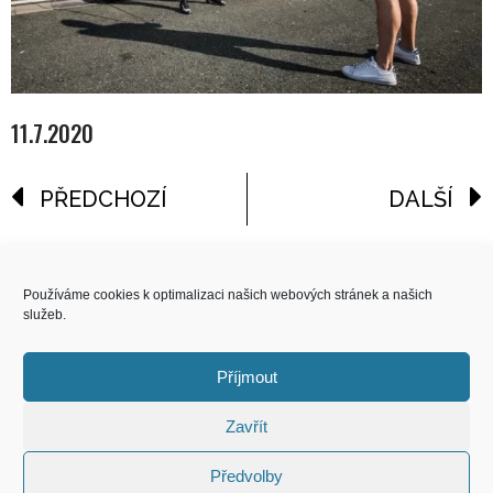
11.7.2020
PŘEDCHOZÍ
DALŠÍ
reklama
Používáme cookies k optimalizaci našich webových stránek a našich
služeb.
COPYRIGHT
© 2026 Speed Limit,
Příjmout
All Rights Reserved
Zavřít
KONTAKT
Předvolby