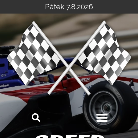
Pátek 7.8.2026
Přeskočit
na
obsah