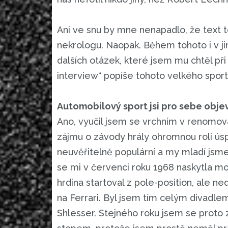
Ani ve snu by mne nenapadlo, že text t
nekrologu. Naopak. Během tohoto i v j
dalších otázek, které jsem mu chtěl při p
interview“ popíše tohoto velkého spo
Automobilový sport jsi pro sebe objev
Ano, vyučil jsem se vrchním v renom
zájmu o závody hrály ohromnou roli ús
neuvěřitelně populární a my mladí jsme 
se mi v červenci roku 1968 naskytla mo
hrdina startoval z pole-position, ale n
na Ferrari. Byl jsem tím celým divadle
Shlesser. Stejného roku jsem se proto 