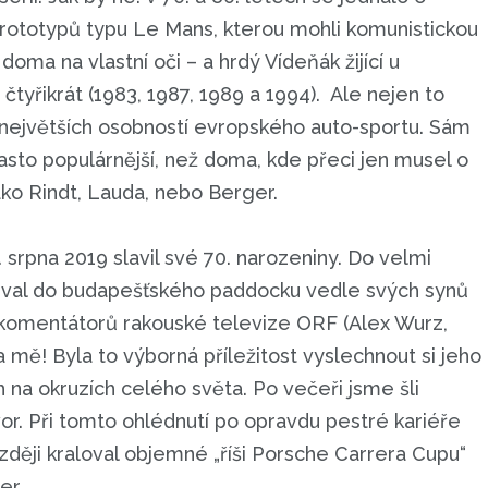
prototypů typu Le Mans, kterou mohli komunistickou
ma na vlastní oči – a hrdý Vídeňák žijící u
tyřikrát (1983, 1987, 1989 a 1994). Ale nejen to
 největších osobností evropského auto-sportu. Sám
často populárnější, než doma, kde přeci jen musel o
jako Rindt, Lauda, nebo Berger.
. srpna 2019 slavil své 70. narozeniny. Do velmi
zval do budapešťského paddocku vedle svých synů
komentátorů rakouské televize ORF (Alex Wurz,
 mě! Byla to výborná příležitost vyslechnout si jeho
h na okruzích celého světa. Po večeři jsme šli
or. Při tomto ohlédnutí po opravdu pestré kariéře
zději kraloval objemné „říši Porsche Carrera Cupu“
er.