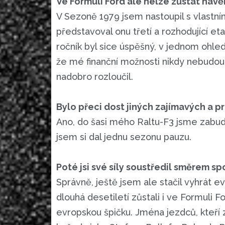
Ve Formuli Ford ale nelze zůstat navě
V Sezoně 1979 jsem nastoupil s vlast
představoval onu třetí a rozhodující e
ročník byl sice úspěšný, v jednom ohled
že mé finanční možnosti nikdy nebudou 
nadobro rozloučil.
Bylo přeci dost jiných zajímavých a pre
Ano, do šasi mého Raltu-F3 jsme zabudo
jsem si dal jednu sezonu pauzu.
Poté jsi své síly soustředil směrem s
Správně, ještě jsem ale stačil vyhrát e
dlouhá desetiletí zůstali i ve Formuli F
evropskou špičku. Jména jezdců, kteří z