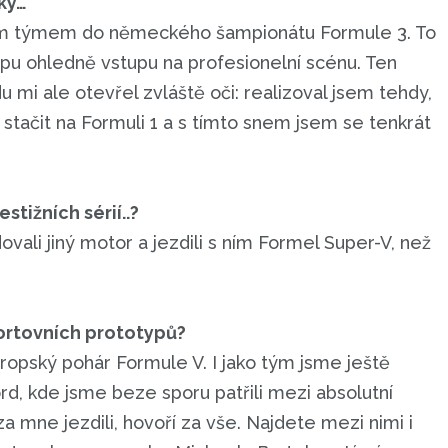
ky…
ním týmem do německého šampionátu Formule 3. To
tapu ohledně vstupu na profesionelní scénu. Ten
u mi ale otevřel zvláště oči: realizoval jsem tehdy,
stačit na Formuli 1 a s tímto snem jsem se tenkrát
stižních sérií..?
vali jiný motor a jezdili s ním Formel Super-V, než
portovních prototypů?
vropský pohár Formule V. I jako tým jsme ještě
ord, kde jsme beze sporu patřili mezi absolutní
a mne jezdili, hovoří za vše. Najdete mezi nimi i