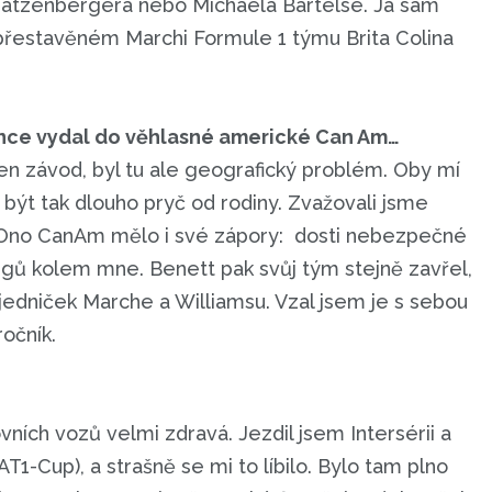
 Ratzenbergera nebo Michaela Bartelse. Já sám
a přestavěném Marchi Formule 1 týmu Brita Colina
once vydal do věhlasné americké Can Am…
den závod, byl tu ale geografický problém. Oby mí
i, být tak dlouho pryč od rodiny. Zvažovali jsme
. Ono CanAm mělo i své zápory: dosti nebezpečné
gů kolem mne. Benett pak svůj tým stejně zavřel,
-jedniček Marche a Williamsu. Vzal jsem je s sebou
ročník.
vních vozů velmi zdravá. Jezdil jsem Intersérii a
T1-Cup), a strašně se mi to líbilo. Bylo tam plno