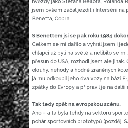
hvězdy jako Stefana Bellofa, Rolanda
jsem ovšem začal jezdit i Intersérii n
Benetta, Cobra.
S Benettem jsi se pak roku 1984 dok
Celkem se mi dařilo a vyhrál jsem i je
chlapci už byli na světě a nelíbilo se m
přesun do USA, rozhodl jsem ale jinak
okruhy, nehody a hodně zraněných kole
já mu odkoupil jeho dva vozy na bázi F
zpátky do Evropy a připravil je na další 
Tak tedy zpět na evropskou scénu.
Ano – a ta byla tehdy na sektoru sporto
pohár sportovních prototypů (později SA