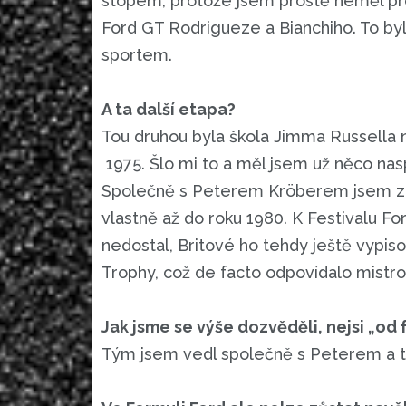
stopem, protože jsem prostě neměl pro
Ford GT Rodrigueze a Bianchiho. To by
sportem.
A ta další etapa?
Tou druhou byla škola Jimma Russella n
1975. Šlo mi to a měl jsem už něco nas
Společně s Peterem Kröberem jsem založ
vlastně až do roku 1980. K Festivalu Fo
nedostal, Britové ho tehdy ještě vypis
Trophy, což de facto odpovídalo mistro
Jak jsme se výše dozvěděli, nejsi „od 
Tým jsem vedl společně s Peterem a te