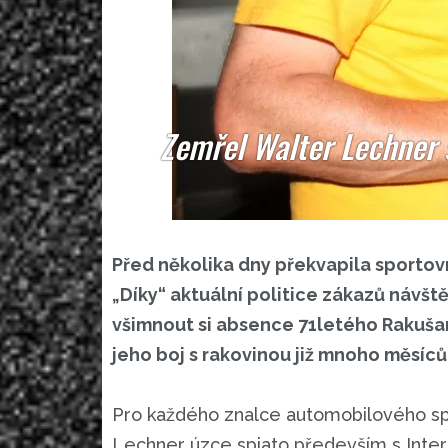
Zemřel Walter Lechner 
Před několika dny překvapila sportov
„Díky“ aktuální politice zákazů návšt
všimnout si absence 71letého Rakušan
jeho boj s rakovinou již mnoho měsíců
Pro každého znalce automobilového sp
Lechner úzce spjato především s Intersé