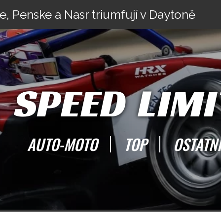
e, Penske a Nasr triumfují v Daytoně
SPEED LIMI
AUTO-MOTO
TOP
OSTATN