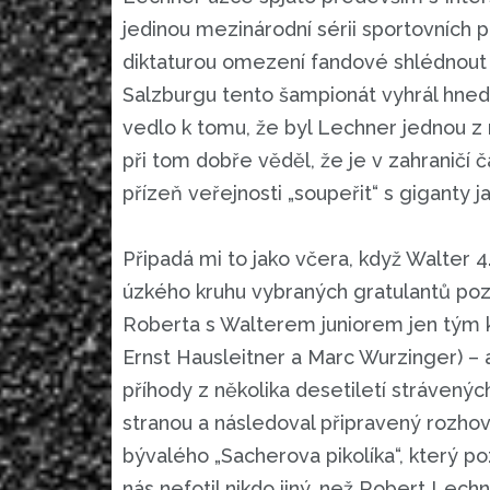
jedinou mezinárodní sérii sportovních 
diktaturou omezení fandové shlédnout do
Salzburgu tento šampionát vyhrál hned č
vedlo k tomu, že byl Lechner jednou z
při tom dobře věděl, že je v zahraničí 
přízeň veřejnosti „soupeřit“ s giganty 
Připadá mi to jako včera, když Walter 4
úzkého kruhu vybraných gratulantů po
Roberta s Walterem juniorem jen tým 
Ernst Hausleitner a Marc Wurzinger) – a
příhody z několika desetiletí strávenýc
stranou a následoval připravený rozhov
bývalého „Sacherova pikolíka“, který po
nás nefotil nikdo jiný, než Robert Lechn