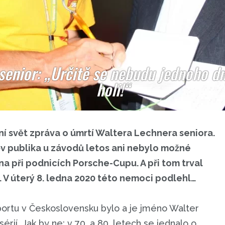
senior: „Určitě se nebudu jednoho d
holi!“
ní svět zpráva o úmrtí Waltera Lechnera seniora.
ěv publika u závodů letos ani nebylo možné
a při podnicích Porsche-Cupu. A při tom trval
. V úterý 8. ledna 2020 této nemoci podlehl…
ortu v Československu bylo a je jméno Walter
rií. Jak by ne: v 70. a 80. letech se jednalo o