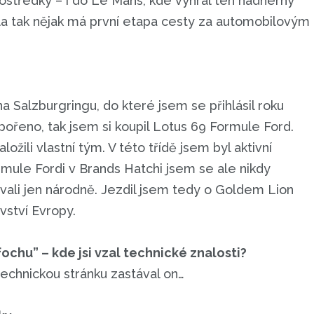
středky – i do Le Mans, kde vyhrál ten nádherný
la tak nějak má první etapa cesty za automobilovým
a Salzburgringu, do které jsem se přihlásil roku
pořeno, tak jsem si koupil Lotus 69 Formule Ford.
ili vlastní tým. V této třídě jsem byl aktivní
rmule Fordi v Brands Hatchi jsem se ale nikdy
ovali jen národně. Jezdil jsem tedy o Goldem Lion
vství Evropy.
fochu” – kde jsi vzal technické znalosti?
chnickou stránku zastával on…