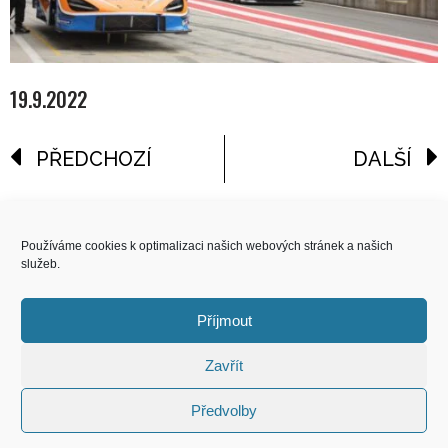
19.9.2022
PŘEDCHOZÍ
DALŠÍ
reklama
Používáme cookies k optimalizaci našich webových stránek a našich
služeb.
COPYRIGHT
© 2026 Speed Limit,
Příjmout
All Rights Reserved
Zavřít
KONTAKT
Předvolby