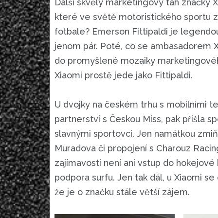
Další skvělý marketingový tah značky Xia
které ve světě motoristického sportu 
fotbale? Emerson Fittipaldi je legend
jenom pár. Poté, co se ambasadorem Xi
do promyšlené mozaiky marketingového
Xiaomi prostě jede jako Fittipaldi.
U dvojky na českém trhu s mobilními te
partnerství s Českou Miss, pak přišla s
slavnými sportovci. Jen namátkou zm
Muradova či propojení s Charouz Racin
zajímavosti není ani vstup do hokejové 
podpora surfu. Jen tak dál, u Xiaomi s
že je o značku stále větší zájem.