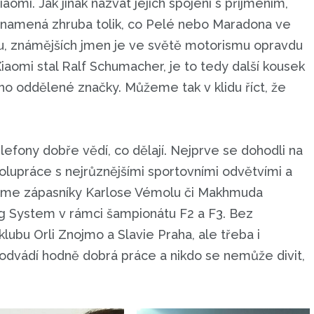
omi. Jak jinak nazvat jejich spojení s příjmením,
znamená zhruba tolik, co Pelé nebo Maradona ve
ou, známějších jmen je ve světě motorismu opravdu
aomi stal Ralf Schumacher, je to tedy další kousek
 oddělené značky. Můžeme tak v klidu říct, že
lefony dobře vědí, co dělají. Nejprve se dohodli na
polupráce s nejrůznějšími sportovními odvětvími a
iňme zápasníky Karlose Vémolu či Makhmuda
g System v rámci šampionátu F2 a F3. Bez
klubu Orli Znojmo a Slavie Praha, ale třeba i
e odvádí hodně dobrá práce a nikdo se nemůže divit,