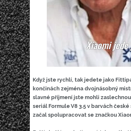
Xiaomi jede 
Když jste rychlí, tak jedete jako Fittip
končinách zejména dvojnásobný mistr
slavné příjmení jste mohli zaslechnou
seriál Formule V8 3.5 v barvách česk
začal spolupracovat se značkou Xiao