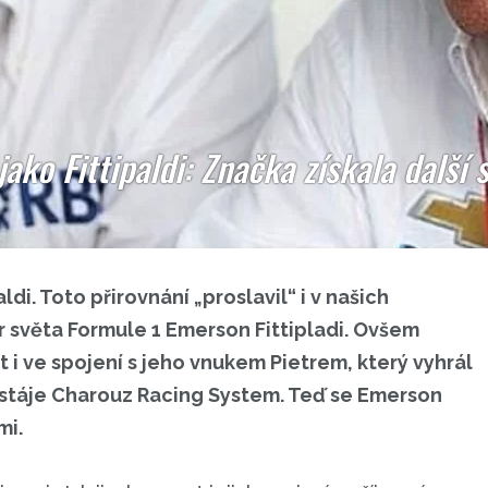
jako Fittipaldi: Značka získala další 
aldi. Toto přirovnání „proslavil“ i v našich
 světa Formule 1 Emerson Fittipladi. Ovšem
t i ve spojení s jeho vnukem Pietrem, který vyhrál
é stáje Charouz Racing System. Teď se Emerson
mi.