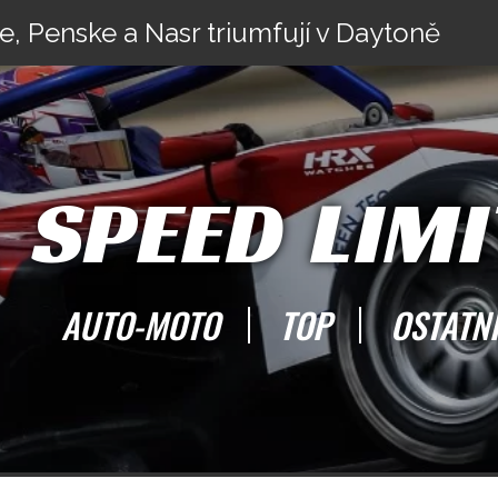
e, Penske a Nasr triumfují v Daytoně
SPEED LIMI
AUTO-MOTO
TOP
OSTATN