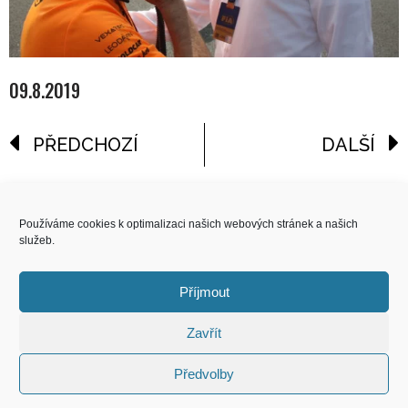
09.8.2019
PŘEDCHOZÍ
DALŠÍ
reklama
Používáme cookies k optimalizaci našich webových stránek a našich
služeb.
COPYRIGHT
© 2026 Speed Limit,
Příjmout
All Rights Reserved
Zavřít
KONTAKT
Předvolby