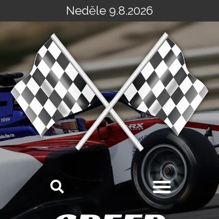
Neděle 9.8.2026
Přeskočit
na
obsah