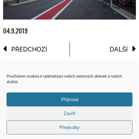
04.9.2019
PŘEDCHOZÍ
DALŠÍ
reklama
Používáme cookies k optimalizaci našich webových stránek a našich
služeb.
COPYRIGHT
© 2026 Speed Limit,
Příjmout
All Rights Reserved
Zavřít
KONTAKT
Předvolby