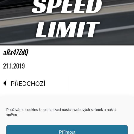
SPEED
LIMIT
aRx47ZdQ
21.1.2019
PŘEDCHOZÍ
reklama
Používáme cookies k optimalizaci našich webových stránek a našich
služeb.
COPYRIGHT
© 2026 Speed Limit,
Příjmout