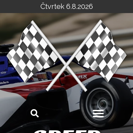
Čtvrtek 6.8.2026
Přeskočit
na
obsah