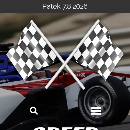
Pátek 7.8.2026
Přeskočit
na
obsah