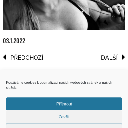
03.1.2022
PŘEDCHOZÍ
DALŠÍ
reklama
Používáme cookies k optimalizaci našich webových stránek a našich
služeb.
COPYRIGHT
© 2026 Speed Limit,
Příjmout
All Rights Reserved
Zavřít