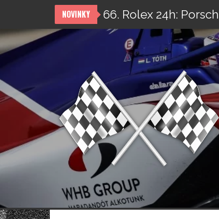
„Test“ unikátního Fer
NOVINKY
66. Rolex 24h: Porsch
Přeskočit
na
obsah