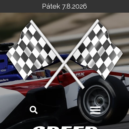
Pátek 7.8.2026
Přeskočit
na
obsah