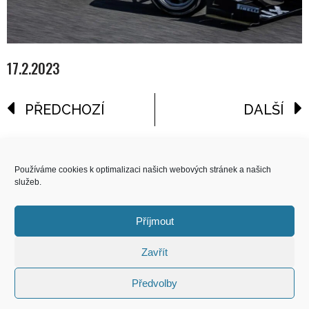
17.2.2023
PŘEDCHOZÍ
DALŠÍ
reklama
Používáme cookies k optimalizaci našich webových stránek a našich
služeb.
COPYRIGHT
© 2026 Speed Limit,
Příjmout
All Rights Reserved
Zavřít
KONTAKT
Předvolby