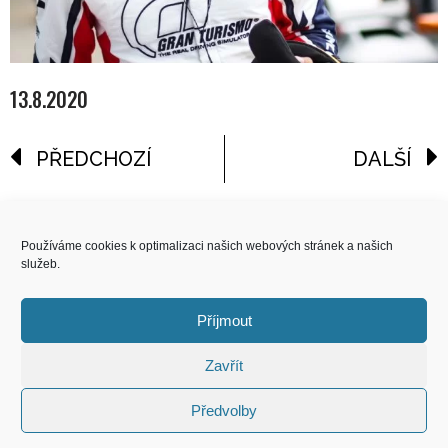
13.8.2020
PŘEDCHOZÍ
DALŠÍ
reklama
Používáme cookies k optimalizaci našich webových stránek a našich
služeb.
COPYRIGHT
© 2026 Speed Limit,
Příjmout
All Rights Reserved
Zavřít
KONTAKT
Předvolby