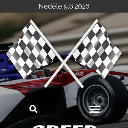
Neděle 9.8.2026
Přeskočit
na
obsah