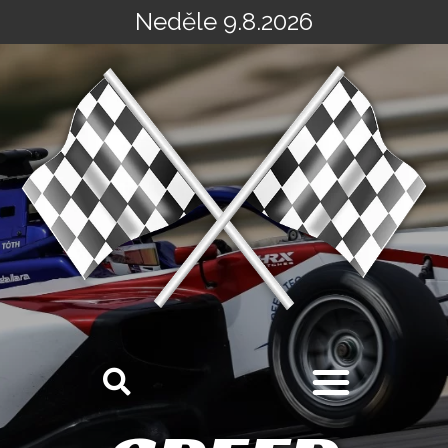
Neděle 9.8.2026
Přeskočit
na
obsah