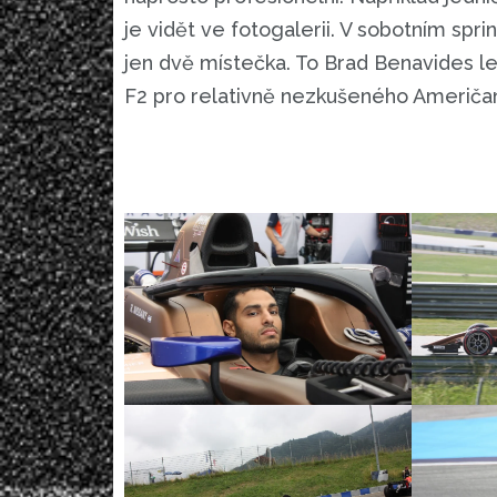
je vidět ve fotogalerii. V sobotním spr
jen dvě místečka. To Brad Benavides le
F2 pro relativně nezkušeného Američana