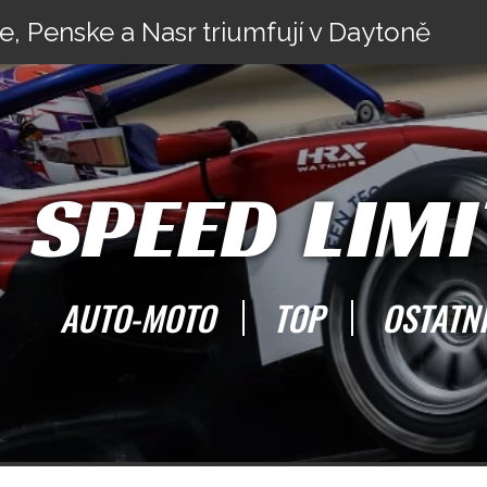
e, Penske a Nasr triumfují v Daytoně
SPEED LIMI
AUTO-MOTO
TOP
OSTATN