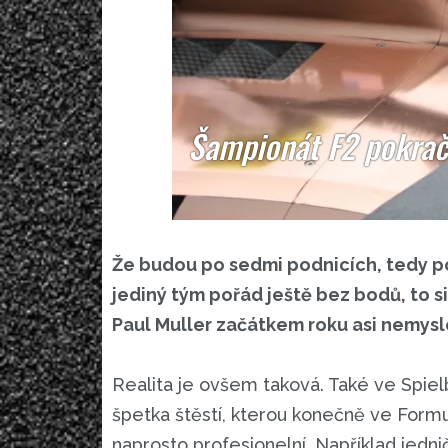
Šampionát F2 pokrač
Že budou po sedmi podnicích, tedy p
jediný tým pořád ještě bez bodů, to s
Paul Muller začátkem roku asi nemysle
Realita je ovšem taková. Také ve Spi
špetka štěstí, kterou konečně ve Formu
naprosto profesionelní. Například jedni