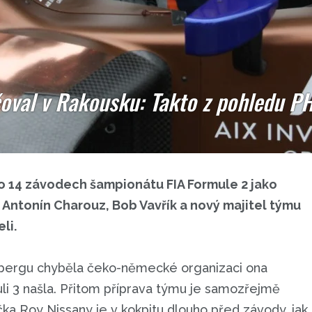
oval v Rakousku: Takto z pohledu P
o 14 závodech šampionátu FIA Formule 2 jako
i Antonín Charouz, Bob Vavřík a nový majitel týmu
li.
elbergu chyběla čeko-německé organizaci ona
li 3 našla. Přitom příprava týmu je samozřejmě
čka Roy Nissany je v kokpitu dlouho před závody, jak