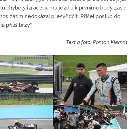
intu chyběly izraelskému jezdci k prvnímu body zase
tos zatím nedokázal přesvědčit. Přišel postup do
 příliš brzy?
Text a foto: Roman Klemm