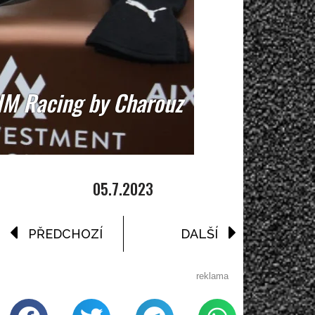
HM Racing by Charouz
05.7.2023
PŘEDCHOZÍ
DALŠÍ
reklama