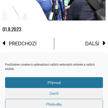
01.8.2023
PŘEDCHOZÍ
DALŠÍ
reklama
Používáme cookies k optimalizaci našich webových stránek a našich
služeb.
COPYRIGHT
© 2026 Speed Limit,
Příjmout
All Rights Reserved
Zavřít
KONTAKT
Předvolby