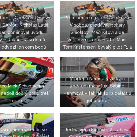
předal Tom Kristensen
 tom je Camarův týmový
Prominence na stupínku vítězů:
 DAMSu, Nicholas Latifi:
V sobotu předávali poháry
ďan dominoval úvodu
Ghiottovi, Macušitovi a de
y, z Rakouska si domů
Vriesovi rekorman z Le Mans
 odvezl jen osm bodů
Tom Kristensen, bývalý pilot F1 a
vítěz Le Mans Emanuele Pirro,
Jos Verstappen a surfingová
legendy Robbie Nash
Mladého Němce s velkým
mco Mick Schumacher
jménem manažuje Sabine
 neděli dobrý boj o třetí
Kehmová – tak jak to již dělala u
místo
jeho otce
ěžší nehodu víkendu se
Jediná žena Formule 2, Tatiana
 Louis Deletraz: „Stoupl
Calderonová: „S průběhem