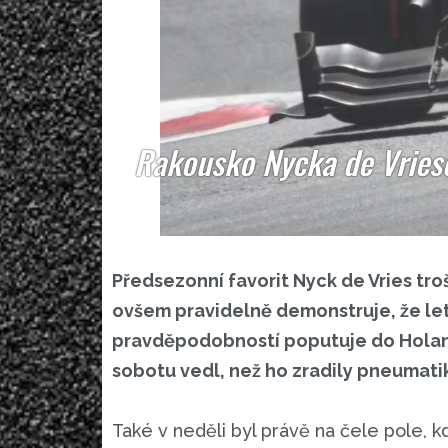
Rakousko Nycka de Vriese:
Předsezonní favorit Nyck de Vries tr
ovšem pravidelně demonstruje, že leto
pravděpodobností poputuje do Holands
sobotu vedl, než ho zradily pneumatik
Také v neděli byl právě na čele pole, k