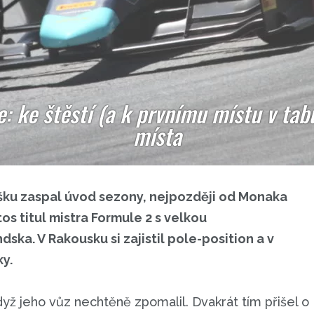
 ke štěstí (a k prvnímu místu v tabu
místa
ošku zaspal úvod sezony, nejpozději od Monaka
s titul mistra Formule 2 s velkou
ka. V Rakousku si zajistil pole-position a v
y.
dyž jeho vůz nechtěně zpomalil. Dvakrát tím přišel o