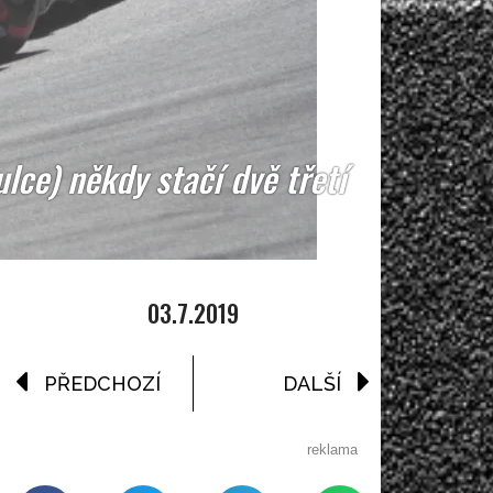
lce) někdy stačí dvě třetí
03.7.2019
PŘEDCHOZÍ
DALŠÍ
reklama