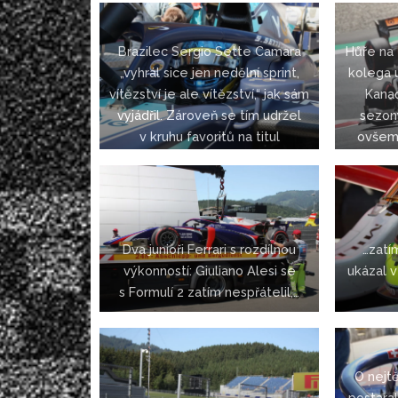
Brazilec Sergio Sette Camara
Hůře na
„vyhrál sice jen nedělní sprint,
kolega u
vítězství je ale vítězství,“ jak sám
Kana
vyjádřil. Zároveň se tím udržel
sezon
v kruhu favoritů na titul
ovšem
Dva junioři Ferrari s rozdílnou
…zatí
výkonností: Giuliano Alesi se
ukázal v
s Formulí 2 zatím nespřátelil,…
O nejt
postaral