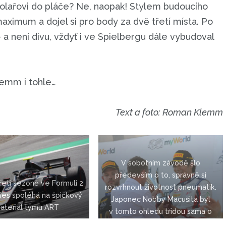
molařovi do pláče? Ne, naopak! Stylem budoucího
maximum a dojel si pro body za dvě třetí místa. Po
 není divu, vždyť i ve Spielbergu dále vybudoval
emm i tohle…
Text a foto: Roman Klemm
V sobotním závodě šlo
především o to, správně si
řetí sezoně ve Formuli 2
rozvrhnout životnost pneumatik.
ies spoléhá na špičkový
Japonec Nobby Macušita byl
ateriál týmu ART
v tomto ohledu třídou sama o
sobě a vyhrál. Pohár vítěze mu