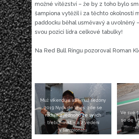
možné vítězství – že by z toho bylo s
šampiona vytěžil i za těchto okolností 
paddocku běhal usměvavý a uvolněný – a
svou pozici lídra celkové tabulky!
Na Red Bull Ringu pozoroval Roman Kl
Muž víkendu a asi i muž sezony
2019 Nyck de Vries: zde se
Ve své t
raduje z jednoho ze svých
se de Vr
třetích míst – a z vedení
m
v šampionátu