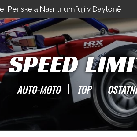
e, Penske a Nasr triumfují v Daytoně
SPEED LIMI
AUTO-MOTO
TOP
OSTATN