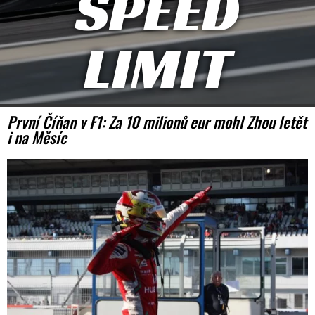
SPEED
LIMIT
První Číňan v F1: Za 10 milionů eur mohl Zhou letět
i na Měsíc