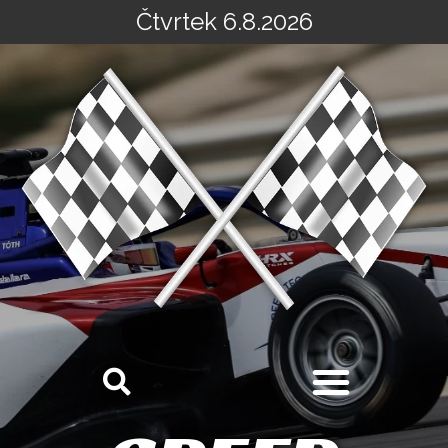
Čtvrtek 6.8.2026
Přeskočit
na
obsah