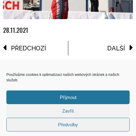
28.11.2021
PŘEDCHOZÍ
DALŠÍ
reklama
Používáme cookies k optimalizaci našich webových stránek a našich
služeb.
COPYRIGHT
© 2026 Speed Limit,
Příjmout
All Rights Reserved
Zavřít
KONTAKT
Předvolby