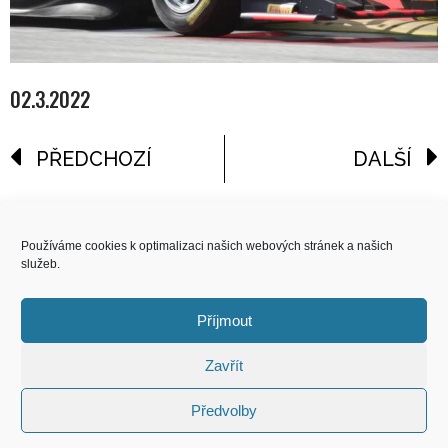
02.3.2022
PŘEDCHOZÍ
DALŠÍ
reklama
Používáme cookies k optimalizaci našich webových stránek a našich
služeb.
COPYRIGHT
© 2026 Speed Limit,
Příjmout
All Rights Reserved
Zavřít
KONTAKT
Předvolby