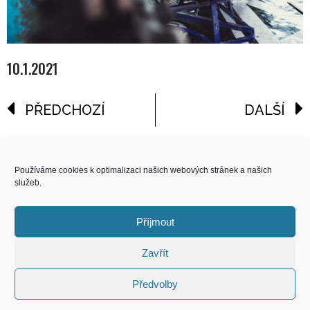
10.1.2021
PŘEDCHOZÍ
DALŠÍ
reklama
Používáme cookies k optimalizaci našich webových stránek a našich
služeb.
COPYRIGHT
© 2026 Speed Limit,
Příjmout
All Rights Reserved
Zavřít
KONTAKT
Předvolby