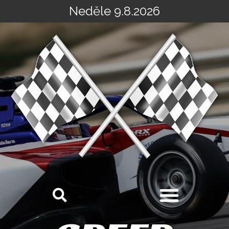
Neděle 9.8.2026
Přeskočit
na
obsah