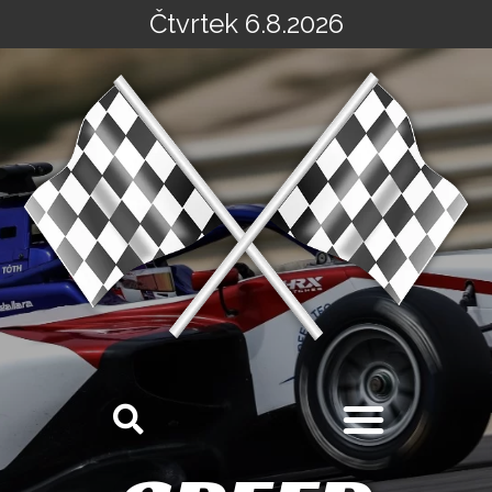
Čtvrtek 6.8.2026
Přeskočit
na
obsah