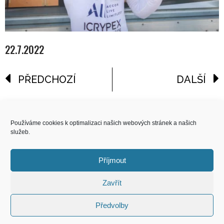
22.7.2022
PŘEDCHOZÍ
DALŠÍ
reklama
Používáme cookies k optimalizaci našich webových stránek a našich
služeb.
COPYRIGHT
© 2026 Speed Limit,
Příjmout
All Rights Reserved
Zavřít
KONTAKT
Předvolby