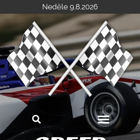
Neděle 9.8.2026
Přeskočit
na
obsah