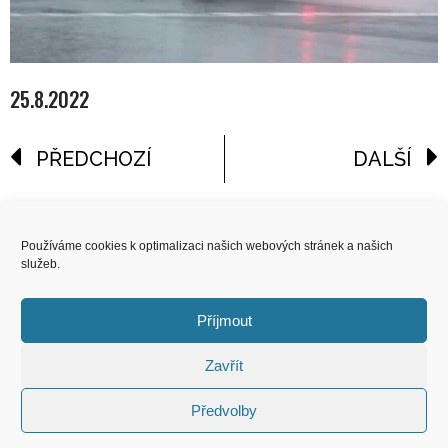
25.8.2022
PŘEDCHOZÍ
DALŠÍ
reklama
Používáme cookies k optimalizaci našich webových stránek a našich
služeb.
COPYRIGHT
© 2026 Speed Limit,
Příjmout
All Rights Reserved
Zavřít
KONTAKT
Předvolby