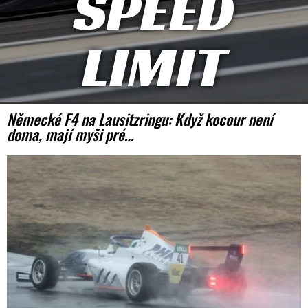
SPEED
LIMIT
Německé F4 na Lausitzringu: Když kocour není
doma, mají myši pré…