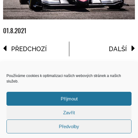
01.8.2021
PŘEDCHOZÍ
DALŠÍ
reklama
Používáme cookies k optimalizaci našich webových stránek a našich
služeb.
COPYRIGHT
© 2026 Speed Limit,
Příjmout
All Rights Reserved
Zavřít
KONTAKT
Předvolby