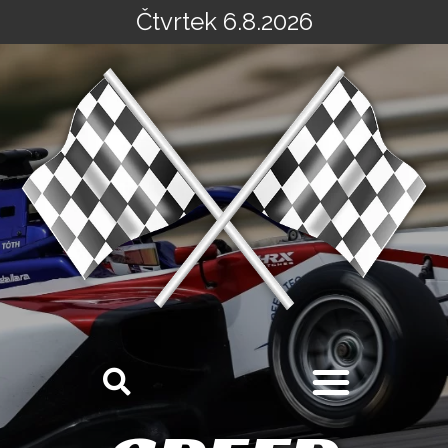
Čtvrtek 6.8.2026
Přeskočit
na
obsah