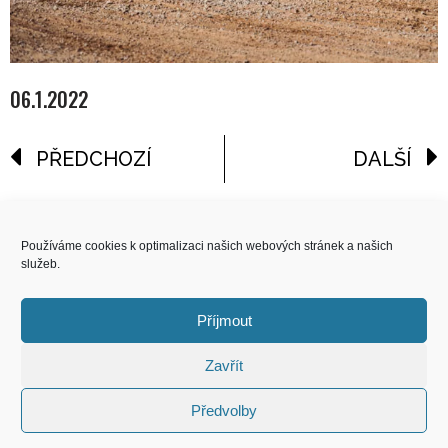
06.1.2022
PŘEDCHOZÍ
DALŠÍ
reklama
Používáme cookies k optimalizaci našich webových stránek a našich
služeb.
COPYRIGHT
© 2026 Speed Limit,
Příjmout
All Rights Reserved
Zavřít
KONTAKT
Předvolby