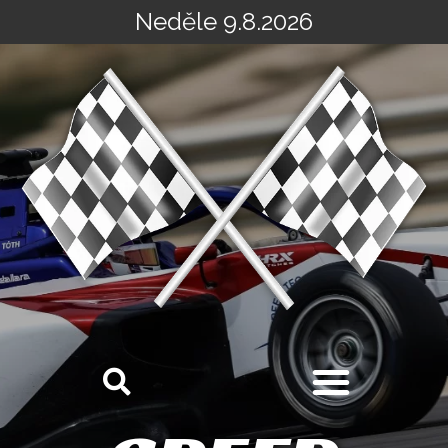
Neděle 9.8.2026
Přeskočit
na
obsah