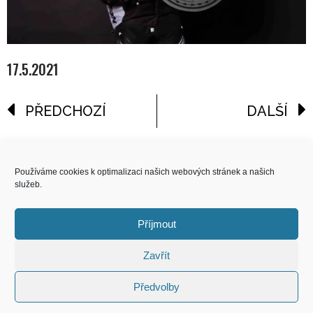
17.5.2021
PŘEDCHOZÍ
DALŠÍ
reklama
Používáme cookies k optimalizaci našich webových stránek a našich
služeb.
COPYRIGHT
© 2026 Speed Limit,
Příjmout
All Rights Reserved
Zavřít
KONTAKT
Předvolby