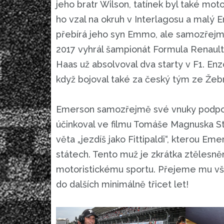
jeho bratr Wilson, tatínek byl také mot
ho vzal na okruh v Interlagosu a malý
přebírá jeho syn Emmo, ale samozřejmě
2017 vyhrál šampionát Formula Renault
Haas už absolvoval dva starty v F1. En
když bojoval také za český tým ze Žeb
Emerson samozřejmě své vnuky podpor
účinkoval ve filmu Tomáše Magnuska Stá
věta „jezdíš jako Fittipaldi“, kterou Em
státech. Tento muž je zkrátka ztělesnění
motoristickému sportu. Přejeme mu vše
do dalších minimálně třicet let!