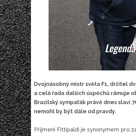
Legenda 
Dvojnásobný mistr světa F1, držitel dv
a celá řada dalších úspěchů rámuje o
Brazilský sympaťák právě dnes slaví 7
nemohl by být dále od pravdy.
Příjmení Fittipaldi je synonymem pro zá