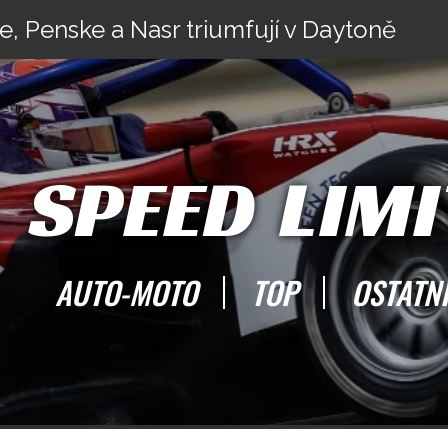
e, Penske a Nasr triumfují v Daytoně
SPEED LIMI
AUTO-MOTO
TOP
OSTATN