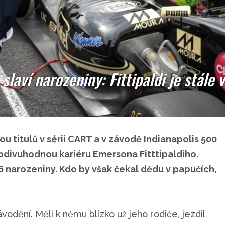
slaví narozeniny: Fittipaldi je stále v
ou titulů v sérii CART a v závodě Indianapolis 500
bdivuhodnou kariéru Emersona Fitttipaldiho.
6 narozeniny. Kdo by však čekal dědu v papučích,
vodění. Měli k němu blízko už jeho rodiče, jezdil