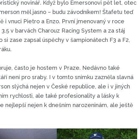
oristický novinář. Když bylo Emersonovi pět let, otec
 Emerson měl jasno – budu závodníkem! Štafetu teď
 i vnuci Pietro a Enzo. První jmenovaný v roce
 3.5 v barvách Charouz Racing System a za stáj
zo si zase zapsal úspěchy v šampionátech F3 a F2,
ráku.
uje, často je hostem v Praze. Nedávno také
ří není pro sraby. I v tomto snímku zazněla slavná
erson slýchá nejen v České republice, ale i v jiných
m rychlosti, ale také profesionality a lásky k
 nejlepší nejen k dnešním narozeninám, ale ještě