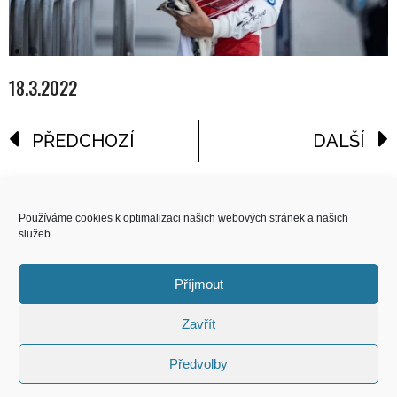
18.3.2022
PŘEDCHOZÍ
DALŠÍ
reklama
Používáme cookies k optimalizaci našich webových stránek a našich
služeb.
COPYRIGHT
© 2026 Speed Limit,
Příjmout
All Rights Reserved
Zavřít
KONTAKT
Předvolby