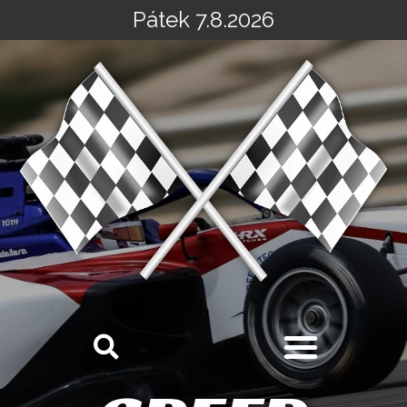
Pátek 7.8.2026
Přeskočit
na
obsah