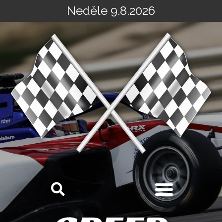
Neděle 9.8.2026
Přeskočit
na
obsah