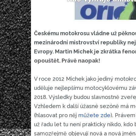
Českému motokrosu vládne už pěknou 
mezinárodní mistrovství republiky nejp
Evropy. Martin Michek je zkrátka feno
opouštět. Právě naopak!
V roce 2012 Michek jako jediný motokrosa
uděluje nejlepšímu motocyklovému závo
2018. Výsledky budou slavnostně zveře
Vzhledem k další úžasné sezóně má mot
(hlasovat pro něj
můžete zde
). Právem
už řadu let tu není prakticky nikdo, kd
samozřejmě objevují nová a nová jmén