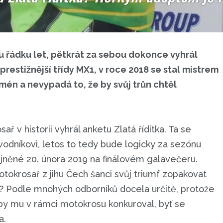
řádku let, pětkrát za sebou dokonce vyhrál
restižnější třídy MX1, v roce 2018 se stal mistrem
mén a nevypadá to, že by svůj trůn chtěl
ř v historii vyhrál anketu Zlatá řídítka. Ta se
dníkovi, letos to tedy bude logicky za sezónu
jněné 20. února 2019 na finálovém galavečeru.
okrosař z jihu Čech šanci svůj triumf zopakovat
? Podle mnohých odborníků docela určitě, protože
o by mu v rámci motokrosu konkuroval, byť se
a.