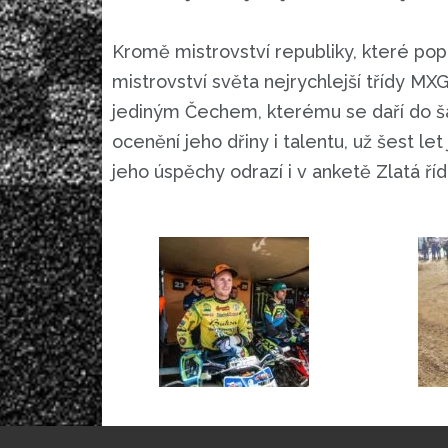
Kromě mistrovství republiky, které pop
mistrovství světa nejrychlejší třídy MXG
jediným Čechem, kterému se daří do š
ocenění jeho dřiny i talentu, už šest l
jeho úspěchy odrazí i v anketě Zlatá říd