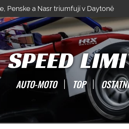
e, Penske a Nasr triumfují v Daytoně
SPEED LIMI
AUTO-MOTO
TOP
OSTATN