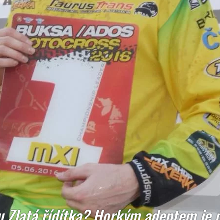
u Zlatá řídítka? Horkým adeptem je