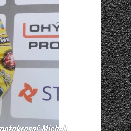
 motokrosař Michek