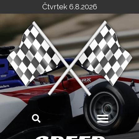
Čtvrtek 6.8.2026
Přeskočit
na
obsah