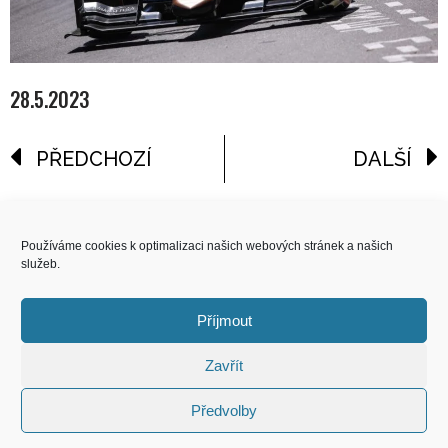
28.5.2023
PŘEDCHOZÍ
DALŠÍ
reklama
Používáme cookies k optimalizaci našich webových stránek a našich
služeb.
COPYRIGHT
© 2026 Speed Limit,
Příjmout
All Rights Reserved
Zavřít
KONTAKT
Předvolby