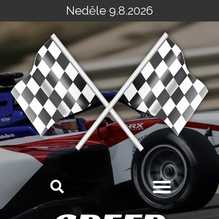
Neděle 9.8.2026
Přeskočit
na
obsah