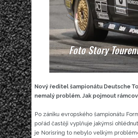
Foto Story Touren
Nový ředitel šampionátu Deutsche T
nemalý problém. Jak pojmout rámcov
Po zániku evropského šampionátu Form
pořád častěji vyplňuje jakýmsi ohlédnutí
je Norisring to nebylo velkým problém