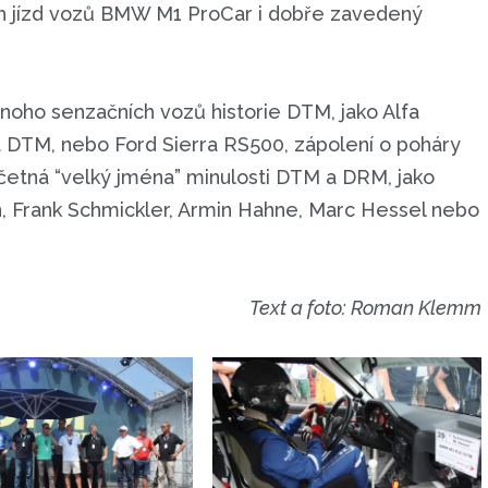
 jízd vozů BMW M1 ProCar i dobře zavedený
noho senzačních vozů historie DTM, jako Alfa
DTM, nebo Ford Sierra RS500, zápolení o poháry
 četná “velký jména” minulosti DTM a DRM, jako
en, Frank Schmickler, Armin Hahne, Marc Hessel nebo
Text a foto: Roman Klemm