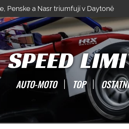
e, Penske a Nasr triumfují v Daytoně
SPEED LIMI
AUTO-MOTO
TOP
OSTATN