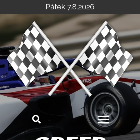
Pátek 7.8.2026
Přeskočit
na
obsah