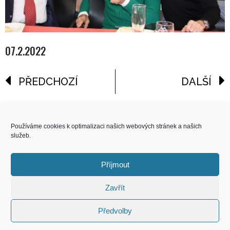
07.2.2022
PŘEDCHOZÍ
DALŠÍ
reklama
Používáme cookies k optimalizaci našich webových stránek a našich
služeb.
COPYRIGHT
© 2026 Speed Limit,
Příjmout
All Rights Reserved
Zavřít
KONTAKT
Předvolby