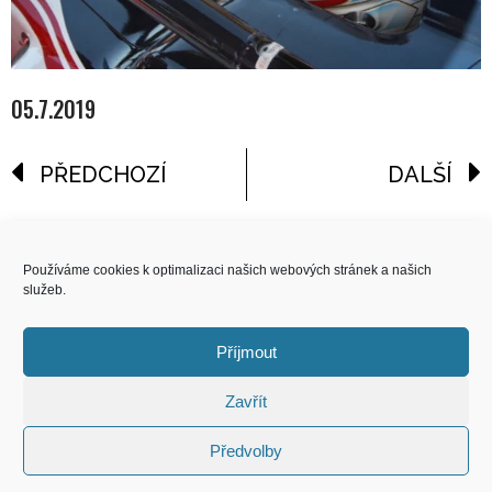
05.7.2019
PŘEDCHOZÍ
DALŠÍ
reklama
Používáme cookies k optimalizaci našich webových stránek a našich
služeb.
COPYRIGHT
© 2026 Speed Limit,
Příjmout
All Rights Reserved
Zavřít
KONTAKT
Předvolby