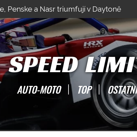
e, Penske a Nasr triumfují v Daytoně
SPEED LIMI
AUTO-MOTO
TOP
OSTATN