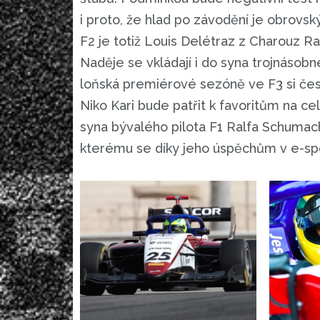
i proto, že hlad po závodění je obrovs
F2 je totiž Louis Delétraz z Charouz Ra
Naděje se vkládají i do syna trojnásob
loňská premiérové sezóně ve F3 si čes
Niko Kari bude patřit k favoritům na cel
syna bývalého pilota F1 Ralfa Schumach
kterému se díky jeho úspěchům v e-spo