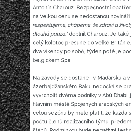
Antonín Charouz. Bezpečnostní opatře
na Velkou cenu se nedostanou novináři a
respektujeme, chápeme, že zdraví a životy
dlouhá pauza,“
doplnil Charouz. Je také
celý kolotoč přesune do Velké Británi
dva víkendy po sobě, týden poté je po
belgickém Spa.
Na závody se dostane i v Maďarsku a v
ázerbajdžánském Baku, nedočká se pr
vyvrcholit dvěma podniky v Abú Dhabí, 
hlavním městě Spojených arabských emi
celou sezónu by mělo platit, že každá s
počtu členů realizačního týmu, předem 
štábů. Podmínkou bude negativní tes