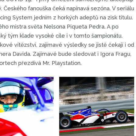
ký. Českého fanouška čeká napínavá sezóna. V seriálu
cing System jedním z horkých adeptů na zisk titulu.
ného mistra světa Nelsona Piqueta Pedra. A po
ký tým klade vysoké cíle i v tomto šampionátu.
kové vítězství, zajímavé výsledky se jistě čekají i od
era Davida. Zajímavé bude sledovat i Igora Fragu,
rtech přezdívá Mr. Playstation.