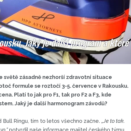
usku. Jaký je další program a kter
ve světě zásadně nezhorší zdravotní situace
lotoč formule se roztočí 3-5. července v Rakousku.
na. Platí to jak pro F1, tak pro F2 a F3, kde
ystem. Jaký je další harmonogram závodů?
Bull Ringu, tím to letos všechno začne.
„Je to tak.
up,“
potvrdil naše informace majitel českého týmu