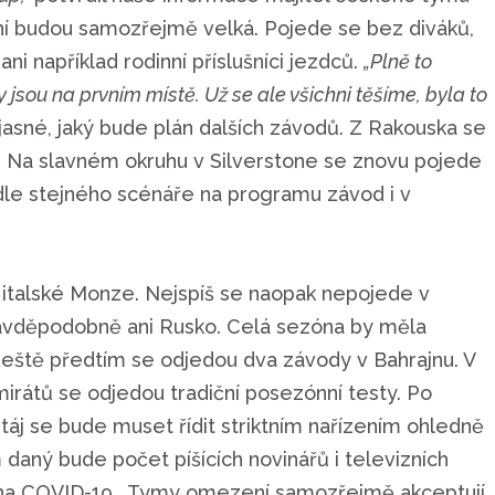
ní budou samozřejmě velká. Pojede se bez diváků,
ni například rodinní příslušníci jezdců.
„Plně to
 jsou na prvním místě. Už se ale všichni těšíme, byla to
 jasné, jaký bude plán dalších závodů. Z Rakouska se
e. Na slavném okruhu v Silverstone se znovu pojede
dle stejného scénáře na programu závod i v
 italské Monze. Nejspíš se naopak nepojede v
avděpodobně ani Rusko. Celá sezóna by měla
ještě předtím se odjedou dva závody v Bahrajnu. V
rátů se odjedou tradiční posezónní testy. Po
táj se bude muset řídit striktním nařízením ohledně
daný bude počet píšících novinářů i televizních
t na COVID-19. Tymy omezení samozřejmě akceptují