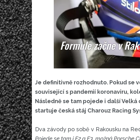
Formule začne v Rako
Je definitivně rozhodnuto. Pokud se 
související s pandemií koronaviru, ko
Následně se tam pojede i další Velká ce
startuje česká stáj Charouz Racing S
Dva závody po sobě v Rakousku na Red 
Pojede se tam i F2 a F3, možná Porsche C